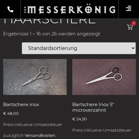
Shop
/
Scheren
/ Haarschere
HAARSCHERE
0
Ergebnisse 1 – 16 von 26 werden angezeigt
Bartschere inox
Bartschere Inox 5″
microverzahnt
€
48,00
€
24,50
Preis inklusive Umsatzsteuer
Preis inklusive Umsatzsteuer
zuzüglich
Versandkosten.