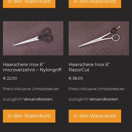
In den Warenkorb
In den Warenkorb
Haarschere Inox 6″
Haarschere Inox 6″
microverzahnt – Nylongriff
RazorCut
€
22,00
€
38,00
Preis inklusive Umsatzsteuer
Preis inklusive Umsatzsteuer
zuzüglich
Versandkosten.
zuzüglich
Versandkosten.
In den Warenkorb
In den Warenkorb