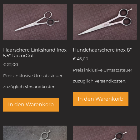
Haarschere Linkshand Inox
Hundehaarschere inox 8″
5.5″ RazorCut
€
46,00
€
52,00
Preis inklusive Umsatzsteuer
Preis inklusive Umsatzsteuer
zuzüglich
Versandkosten.
zuzüglich
Versandkosten.
In den Warenkorb
In den Warenkorb