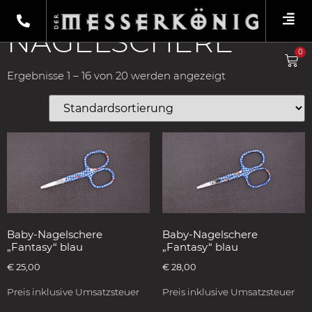
Shop
/
Scheren
/ Nagelschere
NAGELSCHERE
0
Ergebnisse 1 – 16 von 20 werden angezeigt
Baby-Nagelschere
Baby-Nagelschere
„Fantasy“ blau
„Fantasy“ blau
€
25,00
€
28,00
Preis inklusive Umsatzsteuer
Preis inklusive Umsatzsteuer