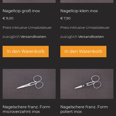
Nagellcip groß inox
Nagellcip klein inox
€
9,00
€
7,90
Preis inklusive Umsatzsteuer
Preis inklusive Umsatzsteuer
zuzüglich
Versandkosten.
zuzüglich
Versandkosten.
In den Warenkorb
In den Warenkorb
Nagelschere franz. Form
Nagelschere franz. Form
microverzahnt inox
poliert inox