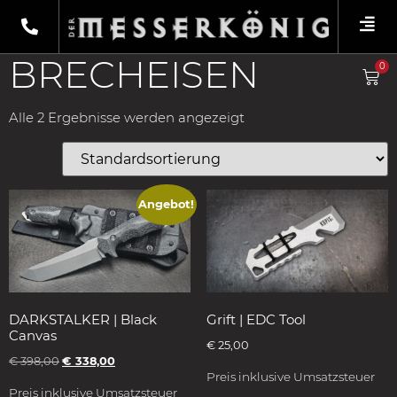
Shop
/
Produkte verschlagwortet mit
„Brecheisen“
/ Starre Messer
BRECHEISEN
0
Alle 2 Ergebnisse werden angezeigt
Angebot!
DARKSTALKER | Black
Grift | EDC Tool
Canvas
€
25,00
€
398,00
€
338,00
Preis inklusive Umsatzsteuer
Preis inklusive Umsatzsteuer