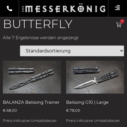
Shop
/
Produkte verschlagwortet mit
„Butterfly“
/ Fixiermesser
BUTTERFLY
0
Alle 7 Ergebnisse werden angezeigt
BALANZA Balisong Trainer
Balisong G10 | Large
€
68,00
€
78,00
Preis inklusive Umsatzsteuer
Preis inklusive Umsatzsteuer