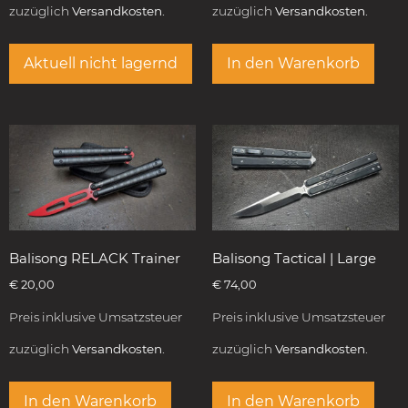
zuzüglich
Versandkosten.
zuzüglich
Versandkosten.
Aktuell nicht lagernd
In den Warenkorb
Balisong RELACK Trainer
Balisong Tactical | Large
€
20,00
€
74,00
Preis inklusive Umsatzsteuer
Preis inklusive Umsatzsteuer
zuzüglich
Versandkosten.
zuzüglich
Versandkosten.
In den Warenkorb
In den Warenkorb