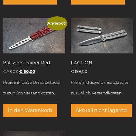
Angebot!
Balisong Trainer Red
FACTION
€
78,00
€
50,00
€
199,00
Preis inklusive Umsatzsteuer
Preis inklusive Umsatzsteuer
zuzüglich
Versandkosten.
zuzüglich
Versandkosten.
In den Warenkorb
Aktuell nicht lagernd