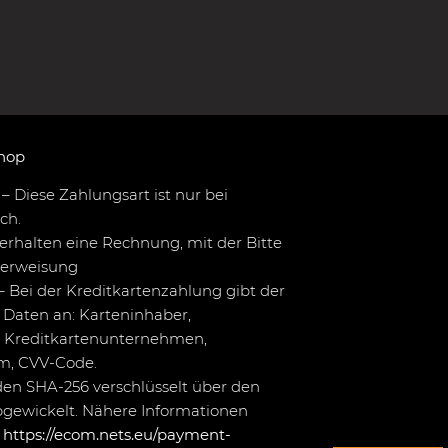
hop
– Diese Zahlungsart ist nur bei
ch.
erhalten eine Rechnung, mit der Bitte
berweisung
– Bei der Kreditkartenzahlung gibt der
Daten an: Karteninhaber,
 Kreditkartenunternehmen,
um, CVV-Code.
en SHA-256 verschlüsselt über den
bgewickelt. Nähere Informationen
r
https://ecom.nets.eu/payment-