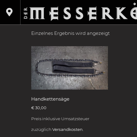
Shop
/
Produkte verschlagwortet mit „chains
CHAINSAW
Einzelnes Ergebnis wird angezeigt
Handkettensäge
€
30,00
Preis inklusive Umsatzsteuer
zuzüglich
Versandkosten.