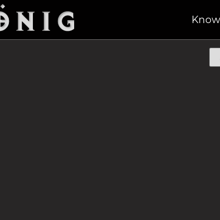
aw“
/ Sägen
Know