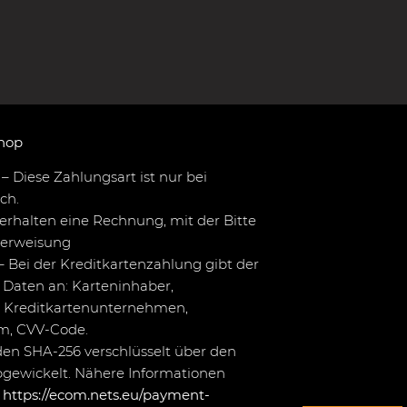
hop
– Diese Zahlungsart ist nur bei
ch.
erhalten eine Rechnung, mit der Bitte
berweisung
– Bei der Kreditkartenzahlung gibt der
Daten an: Karteninhaber,
 Kreditkartenunternehmen,
um, CVV-Code.
en SHA-256 verschlüsselt über den
bgewickelt. Nähere Informationen
r
https://ecom.nets.eu/payment-