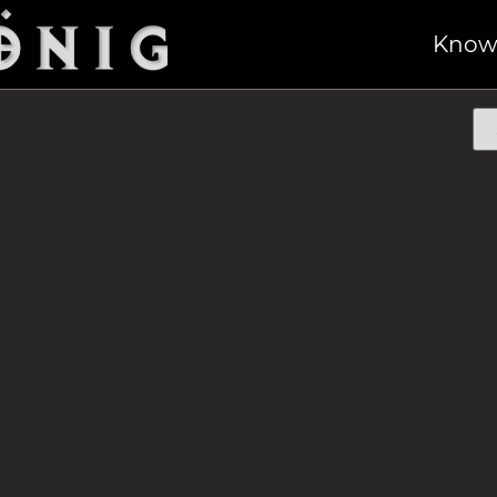
e Kolonie“
/ Fixiermesser
Know
ONIE