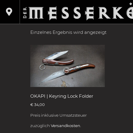
Shop
/
Produkte verschlagwortet mit „Deutsch
DEUTSCHE KOL
Einzelnes Ergebnis wird angezeigt
OKAPI | Keyring Lock Folder
€
34,00
Preis inklusive Umsatzsteuer
zuzüglich
Versandkosten.