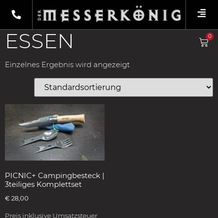
Shop
/
Produkte verschlagwortet mit
„Essen“
/ Fixiermesser
ESSEN
0
Einzelnes Ergebnis wird angezeigt
PICNIC+ Campingbesteck |
3teiliges Komplettset
€
28,00
Preis inklusive Umsatzsteuer