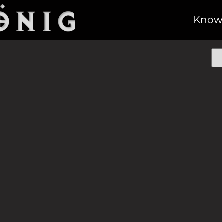
“
/ Fixiermesser
Know