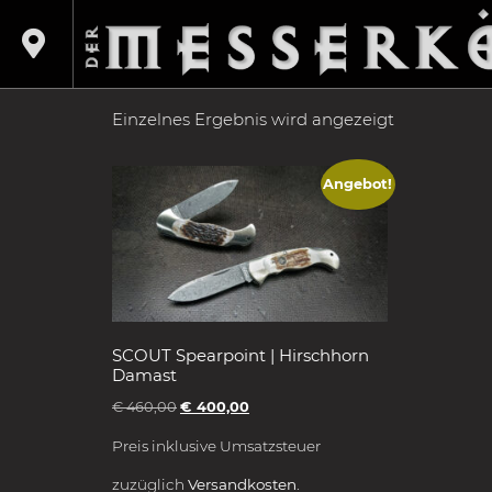
Shop
/
Produkte verschlagwortet mit „Geweih
GEWEIH
Einzelnes Ergebnis wird angezeigt
Angebot!
SCOUT Spearpoint | Hirschhorn
Damast
€
460,00
€
400,00
Preis inklusive Umsatzsteuer
zuzüglich
Versandkosten.