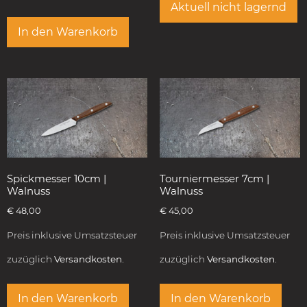
Aktuell nicht lagernd
In den Warenkorb
Spickmesser 10cm |
Tourniermesser 7cm |
Walnuss
Walnuss
€
48,00
€
45,00
Preis inklusive Umsatzsteuer
Preis inklusive Umsatzsteuer
zuzüglich
Versandkosten.
zuzüglich
Versandkosten.
In den Warenkorb
In den Warenkorb