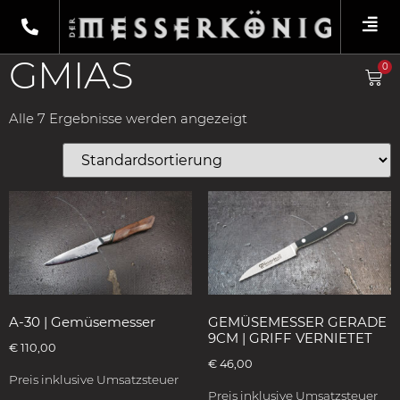
Shop
/
Produkte verschlagwortet mit
„Gmias“
/ Kochmesser
GMIAS
0
Alle 7 Ergebnisse werden angezeigt
A-30 | Gemüsemesser
GEMÜSEMESSER GERADE
9CM | GRIFF VERNIETET
€
110,00
€
46,00
Preis inklusive Umsatzsteuer
Preis inklusive Umsatzsteuer