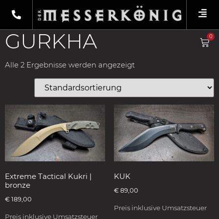
Shop
/
Produkte verschlagwortet mit
„Gurkha“
/ Macheten
GURKHA
0
Alle 2 Ergebnisse werden angezeigt
Extreme Tactical Kukri |
KUK
bronze
€
89,00
€
189,00
Preis inklusive Umsatzsteuer
Preis inklusive Umsatzsteuer