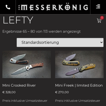
Shop
/
Produkte verschlagwortet mit
„lefty“
/ Fixiermesser
LEFTY
0
Ergebnisse 65 – 80 von 113 werden angezeigt
Mini Crooked River
Mini Freek | limited Edition
€
328,00
€
270,00
Preis inklusive Umsatzsteuer
Preis inklusive Umsatzsteuer