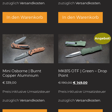
zuzüglich
Versandkosten.
zuzüglich
Versandkosten.
In den Warenkorb
In den Warenkorb
Angebot!
Mini Osborne | Burnt
MK815 OTF | Green – Drop
Copper Aluminium
Point
€
339,00
€
190,00
€
149,00
Preis inklusive Umsatzsteuer
Preis inklusive Umsatzsteuer
zuzüglich
Versandkosten.
zuzüglich
Versandkosten.