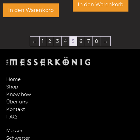
In den Warenkorb
In den Warenkorb
←
1
2
3
4
5
6
7
8
→
Home
Shop
Know how
Über uns
Kontakt
FAQ
Messer
Schwerter