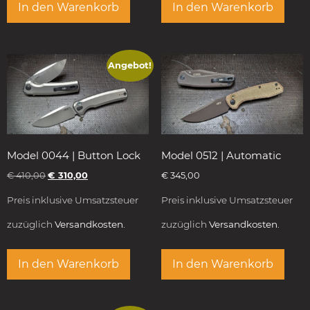
In den Warenkorb
In den Warenkorb
Angebot!
Model 0044 | Button Lock
Model 0512 | Automatic
€
410,00
€
310,00
€
345,00
Preis inklusive Umsatzsteuer
Preis inklusive Umsatzsteuer
zuzüglich
Versandkosten.
zuzüglich
Versandkosten.
In den Warenkorb
In den Warenkorb