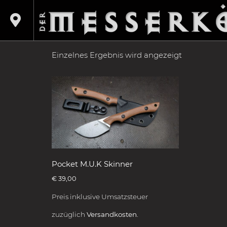
Shop
/
Produkte verschlagwortet mit „MUK“
/ 
MUK
Einzelnes Ergebnis wird angezeigt
Pocket M.U.K Skinner
€
39,00
Preis inklusive Umsatzsteuer
zuzüglich
Versandkosten.