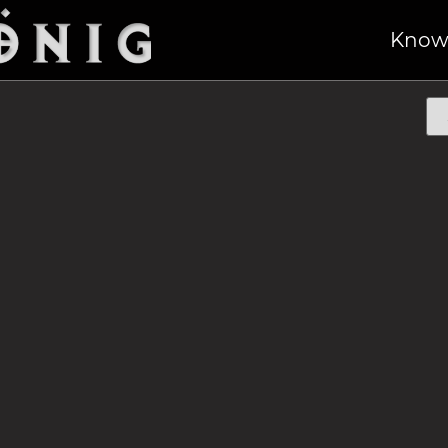
Starre Messer
Know