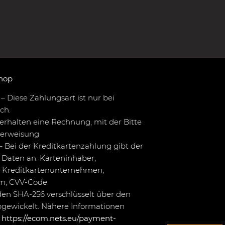
hop
– Diese Zahlungsart ist nur bei
ch.
erhalten eine Rechnung, mit der Bitte
berweisung
– Bei der Kreditkartenzahlung gibt der
Daten an: Karteninhaber,
 Kreditkartenunternehmen,
um, CVV-Code.
en SHA-256 verschlüsselt über den
bgewickelt. Nähere Informationen
r
https://ecom.nets.eu/payment-