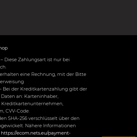
hop
– Diese Zahlungsart ist nur bei
ch.
erhalten eine Rechnung, mit der Bitte
berweisung
– Bei der Kreditkartenzahlung gibt der
Daten an: Karteninhaber,
 Kreditkartenunternehmen,
um, CVV-Code.
en SHA-256 verschlüsselt über den
bgewickelt. Nähere Informationen
r
https://ecom.nets.eu/payment-