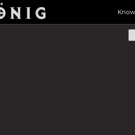
n“
/ Starre Messer
Know