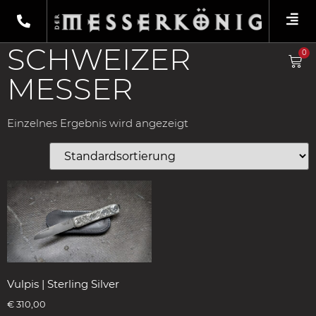
Shop
/
Produkte verschlagwortet mit „Schweizer
Messer“
/ Klappmesser
SCHWEIZER
0
MESSER
Einzelnes Ergebnis wird angezeigt
Vulpis | Sterling Silver
€
310,00