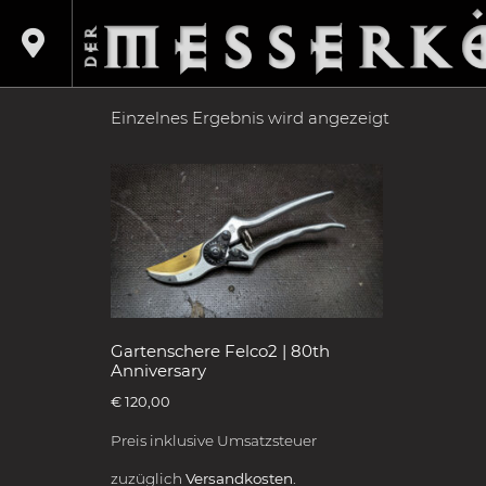
Shop
/
Produkte verschlagwortet mit „Sondere
SONDEREDITIO
Einzelnes Ergebnis wird angezeigt
Gartenschere Felco2 | 80th
Anniversary
€
120,00
Preis inklusive Umsatzsteuer
zuzüglich
Versandkosten.