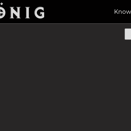
dition“
/ Gartenschere
Know
N