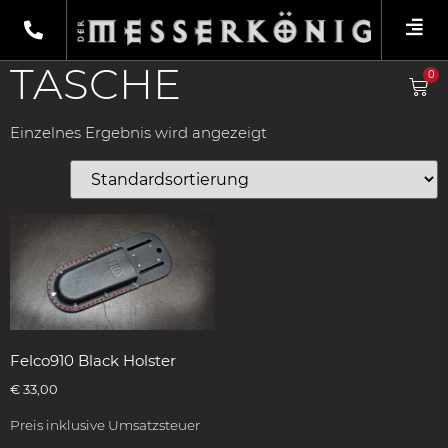
Shop
/
Produkte verschlagwortet mit „Tasche“
/ Etuis &
Scheiden
TASCHE
0
Einzelnes Ergebnis wird angezeigt
Felco910 Black Holster
€
33,00
Preis inklusive Umsatzsteuer