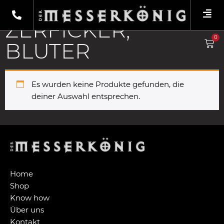
Shop
/ Produkte verschlagwortet mit „Zerficker; Bluter“
ZERFICKER;
0
BLUTER
Es wurden keine Produkte gefunden, die
deiner Auswahl entsprechen.
Home
Shop
Know how
Über uns
Kontakt