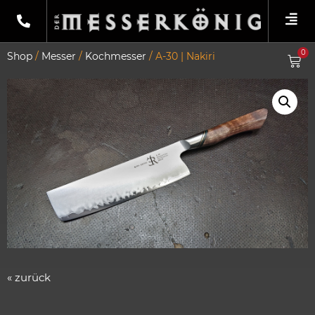
0
Shop
/
Messer
/
Kochmesser
/ A-30 | Nakiri
« zurück