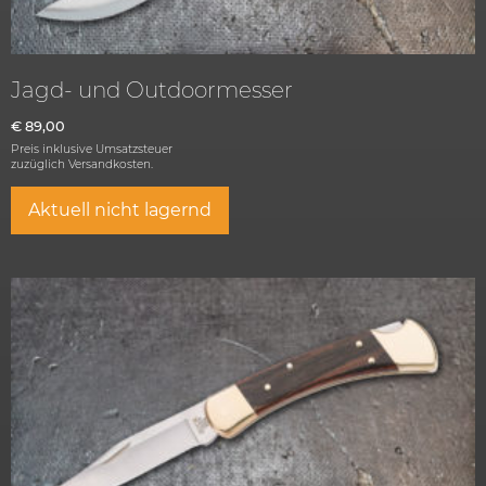
Jagd- und Outdoormesser
€
89,00
Preis inklusive Umsatzsteuer
zuzüglich
Versandkosten.
Aktuell nicht lagernd