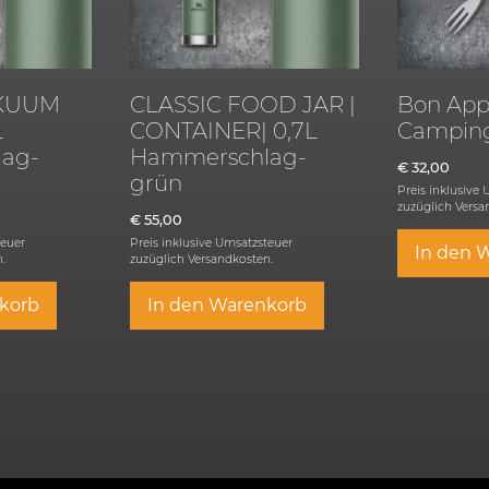
AKUUM
CLASSIC FOOD JAR |
Bon Appe
L
CONTAINER| 0,7L
Camping
ag-
Hammerschlag-
€
32,00
grün
Preis inklusive
zuzüglich
Versa
€
55,00
teuer
Preis inklusive Umsatzsteuer
In den 
.
zuzüglich
Versandkosten.
korb
In den Warenkorb