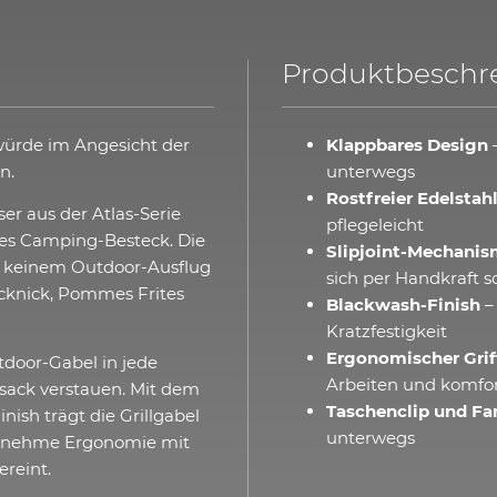
Produktbeschr
würde im Angesicht der
Klappbares Design
–
n.
unterwegs
Rostfreier Edelstah
r aus der Atlas-Serie
pflegeleicht
hes Camping-Besteck. Die
Slipjoint-Mechani
ei keinem Outdoor-Ausflug
sich per Handkraft s
icknick, Pommes Frites
Blackwash-Finish
–
Kratzfestigkeit
Ergonomischer Grif
door-Gabel in jede
Arbeiten und komfor
ksack verstauen. Mit dem
Taschenclip und F
nish trägt die Grillgabel
unterwegs
ngenehme Ergonomie mit
ereint.