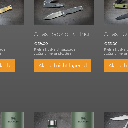
Atlas Backlock | Big
Atlas | 
€
39,00
€
33,00
teuer
Preis inklusive Umsatzsteuer
Preis inklusive
.
zuzüglich
Versandkosten.
zuzüglich
Versa
korb
Aktuell nicht lagernd
Aktuell 