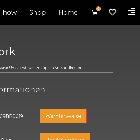
0
-how
Shop
Home
Fork
lusive Umsatzsteuer
zuzüglich
Versandkosten.
formationen
 09BP0019
Warnhinweise