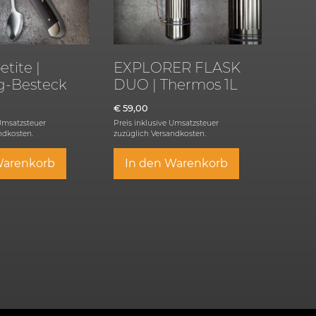
tite |
EXPLORER FLASK
-Besteck
DUO | Thermos 1L
€
59,00
 Umsatzsteuer
Preis inklusive Umsatzsteuer
ndkosten.
zuzüglich
Versandkosten.
Warenkorb
In den Warenkorb