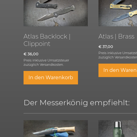
Atlas Backlock |
Atlas | Brass
Clippoint
€
37,00
Preis inklusive Umsatzs
€
36,00
zuzüglich
Versandkosten
Preis inklusive Umsatzsteuer
zuzüglich
Versandkosten.
In den Waren
In den Warenkorb
Der Messerkönig empfiehlt: