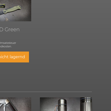
OD Green
 Umsatzsteuer
ndkosten.
nicht lagernd