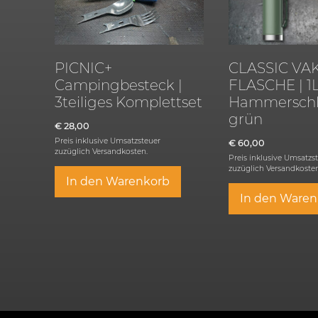
PICNIC+
CLASSIC V
Campingbesteck |
FLASCHE | 1
3teiliges Komplettset
Hammerschl
grün
€
28,00
Preis inklusive Umsatzsteuer
€
60,00
zuzüglich
Versandkosten.
Preis inklusive Umsatzs
zuzüglich
Versandkosten
In den Warenkorb
In den Waren