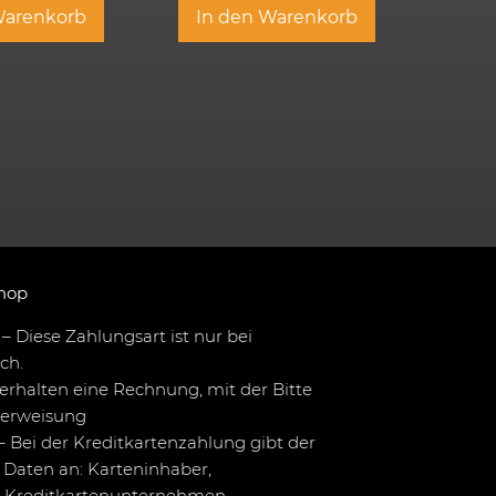
Warenkorb
In den Warenkorb
hop
– Diese Zahlungsart ist nur bei
ch.
erhalten eine Rechnung, mit der Bitte
berweisung
– Bei der Kreditkartenzahlung gibt der
Daten an: Karteninhaber,
 Kreditkartenunternehmen,