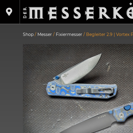
Shop
/
Messer
/
Fixiermesser
/ Begleiter 2.9 | Vortex 