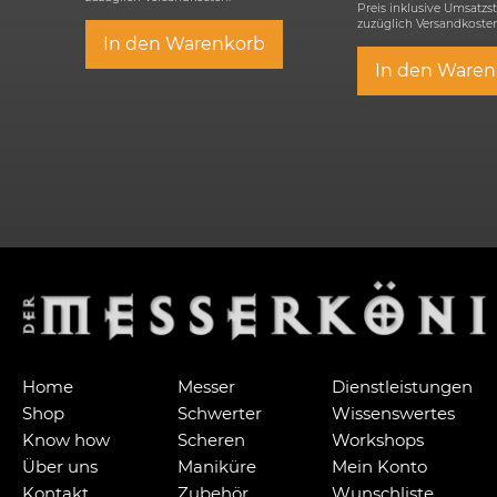
Preis inklusive Umsatzs
zuzüglich
Versandkosten
In den Warenkorb
In den Waren
Home
Messer
Dienstleistungen
Shop
Schwerter
Wissenswertes
Know how
Scheren
Workshops
Über uns
Maniküre
Mein Konto
Kontakt
Zubehör
Wunschliste