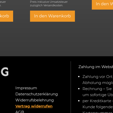
teuer
Preis inklusive Umsatzsteuer
In den 
.
zuzüglich
Versandkosten.
korb
In den Warenkorb
Zahlung im Webs
Zahlung vor Ort 
Abholung mögli
Impressum
Rechnung – Sie 
Datenschutzerklärung
um sofortige Ü
Widerrufsbelehrung
per Kreditkarte 
Vertrag widerrufen
Kunde folgende 
AGB
Kartennummer,