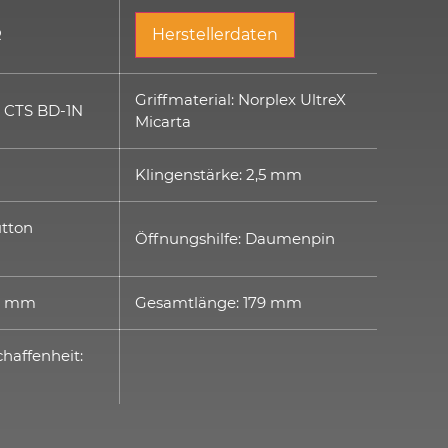
R
Herstellerdaten
Griffmaterial: Norplex UltreX
: CTS BD-1N
Micarta
Klingenstärke: 2,5 mm
utton
Öffnungshilfe: Daumenpin
75 mm
Gesamtlänge: 179 mm
haffenheit: