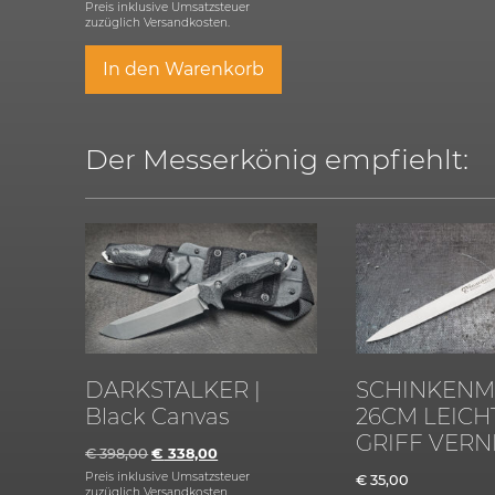
Preis inklusive Umsatzsteuer
zuzüglich
Versandkosten.
In den Warenkorb
Der Messerkönig empfiehlt:
DARKSTALKER |
SCHINKENM
Black Canvas
26CM LEICHT
GRIFF VERN
€
398,00
€
338,00
Preis inklusive Umsatzsteuer
€
35,00
zuzüglich
Versandkosten.