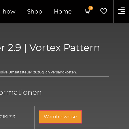
0
-how
Shop
Home
r 2.9 | Vortex Pattern
lusive Umsatzsteuer
zuzüglich
Versandkosten.
formationen
01KI713
Warnhinweise