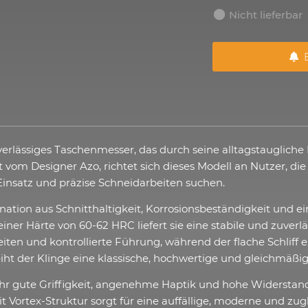
Nicht lieferbar
B
erlässiges Taschenmesser, das durch seine alltagstaugliche
om Designer Azo, richtet sich dieses Modell an Nutzer, die
Einsatz und präzise Schneidarbeiten suchen.
nation aus Schnitthaltigkeit, Korrosionsbeständigkeit und e
iner Härte von 60-62 HRC liefert sie eine stabile und zuverl
eiten und kontrollierte Führung, während der flache Schliff 
eiht der Klinge eine klassische, hochwertige und gleichmäßi
 sehr gute Griffigkeit, angenehme Haptik und hohe Widerstan
ortex-Struktur sorgt für eine auffällige, moderne und zugl