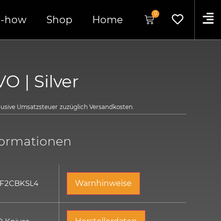
0
-how
Shop
Home
O | Silver
klusive Umsatzsteuer
zuzüglich
Versandkosten.
formationen
 F2CBKSL4
Warnhinweise