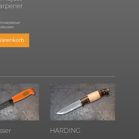
harpener
 Umsatzsteuer
ndkosten.
Warenkorb
ser
HARDING