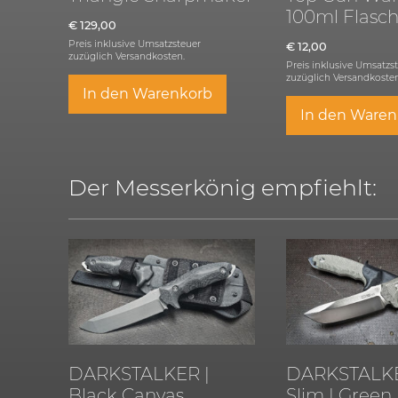
100ml Flasc
€
129,00
Preis inklusive Umsatzsteuer
€
12,00
zuzüglich
Versandkosten.
Preis inklusive Umsatzs
zuzüglich
Versandkosten
In den Warenkorb
In den Waren
Der Messerkönig empfiehlt:
DARKSTALKER |
DARKSTALKE
Black Canvas
Slim | Green