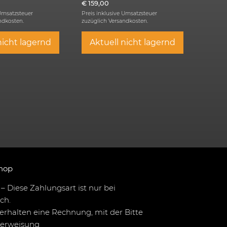
€
159,00
 Umsatzsteuer
Preis inklusive Umsatzsteuer
ndkosten.
zuzüglich
Versandkosten.
nicht lagernd
Aktuell nicht lagernd
hop
– Diese Zahlungsart ist nur bei
ch.
erhalten eine Rechnung, mit der Bitte
berweisung