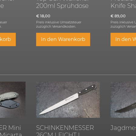
he
200ml Sprühdose
Knife S
€
18,00
€
89,00
teuer
Preis inklusive Umsatzsteuer
Preis inklusive
.
zuzüglich
Versandkosten.
zuzüglich
Versa
korb
In den Warenkorb
In den 
R Mini
SCHINKENMESSER
Jagdmes
 Micarta
26CM LEICHT |