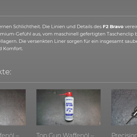
nen Schlichtheit. Die Linien und Details des
F2 Bravo
verei
emium-Gefühl aus, vom maschinell gefertigten Taschenclip b
ern. Die versenkten Liner sorgen für ein insgesamt sauber
nd Komfort.
te:
enöl –
Top Gun Waffenöl –
Precisio