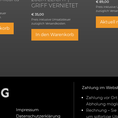
€
89,00
GRIFF VERNIETET
Preis inklusive
zuzüglich
Versa
teuer
€
35,00
.
Preis inklusive Umsatzsteuer
Aktuell 
zuzüglich
Versandkosten.
korb
In den Warenkorb
Zahlung im Webs
Zahlung vor Ort 
Abholung mögli
Impressum
Rechnung – Sie 
Datenschutzerklärung
um sofortige Ü