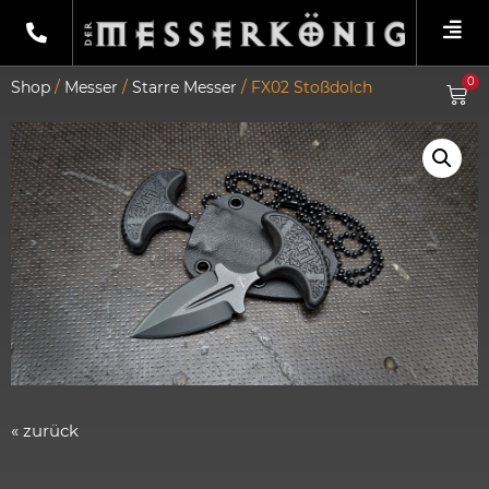
0
Shop
/
Messer
/
Starre Messer
/ FX02 Stoßdolch
« zurück