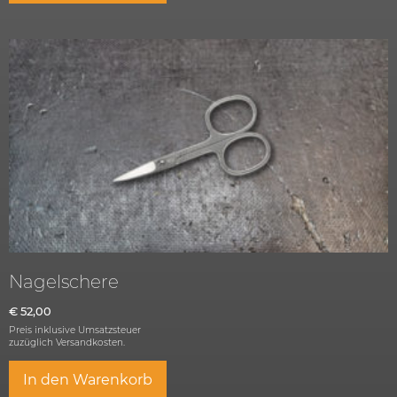
Nagelschere
€
52,00
Preis inklusive Umsatzsteuer
zuzüglich
Versandkosten.
In den Warenkorb