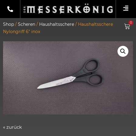
0
Shop
/
Scheren
/
Haushaltsschere
/ Haushaltsschere
Nylongriff 6″ inox
« zurück