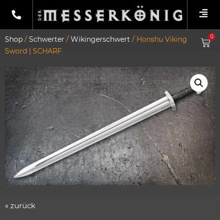
0
Shop
/
Schwerter
/
Wikingerschwert
/ Honshu Viking
Sword | SCHARF
« zurück