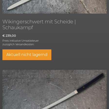
Wikingerschwert mit Scheide |
Schaukampf
€
239,00
Preis inklusive Umsatzsteuer
zuzüglich
Versandkosten.
Aktuell nicht lagernd