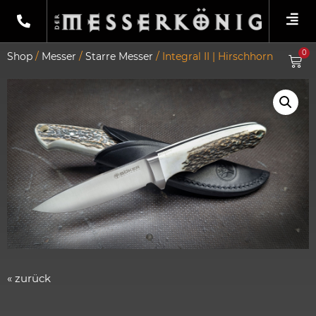
0
Shop
/
Messer
/
Starre Messer
/ Integral II | Hirschhorn
« zurück