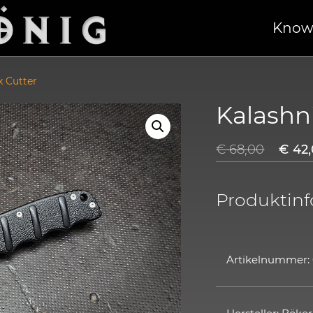
Know
x Cutter
Kalashni
€
68,00
€
42,
Produktin
Artikelnummer: