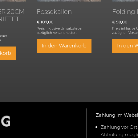
R 20CM
Fossekallen
Folding 
NIETET
€
107,00
€
98,00
Preis inklusive Umsatzsteuer
Preis inklusive
zuzüglich
Versandkosten.
zuzüglich
Versa
teuer
.
In den Warenkorb
In den 
korb
Zahlung im Webs
Zahlung vor Ort 
Abholung mögli