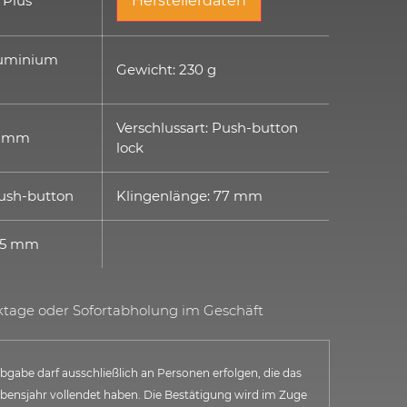
 Plus
Herstellerdaten
Aluminium
Gewicht: 230 g
Verschlussart: Push-button
 4 mm
lock
Push-button
Klingenlänge: 77 mm
85 mm
rktage oder Sofortabholung im Geschäft
bgabe darf ausschließlich an Personen erfolgen, die das
ebensjahr vollendet haben. Die Bestätigung wird im Zuge