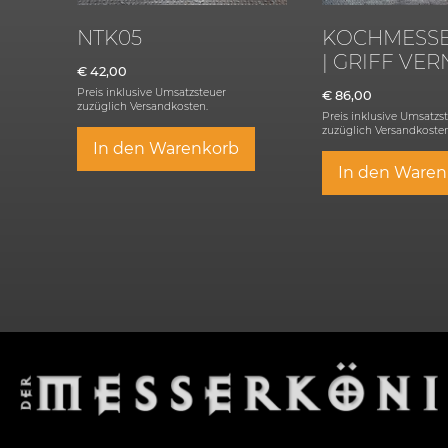
NTK05
KOCHMESSE
| GRIFF VER
€
42,00
Preis inklusive Umsatzsteuer
€
86,00
zuzüglich
Versandkosten.
Preis inklusive Umsatzs
zuzüglich
Versandkosten
In den Warenkorb
In den Waren