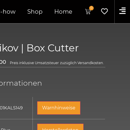
0
-how
Shop
Home
kov | Box Cutter
00
Preis inklusive Umsatzsteuer
zuzüglich
Versandkosten.
formationen
 01KALS149
Warnhinweise