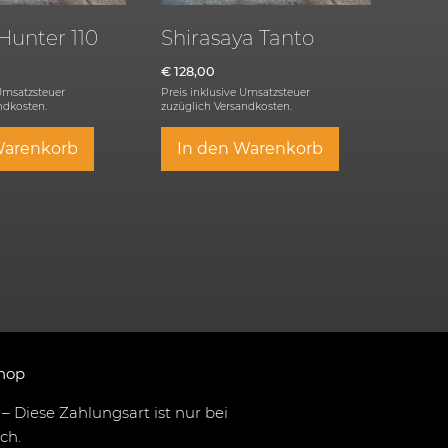
Hunter 110
Shirasaya Tanto
€
128,00
 Umsatzsteuer
Preis inklusive Umsatzsteuer
ndkosten.
zuzüglich
Versandkosten.
Warenkorb
In den Warenkorb
hop
– Diese Zahlungsart ist nur bei
ch.