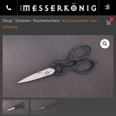
0
Shop
/
Scheren
/
Küchenschere
/ Küchenschere inox |
schwarz