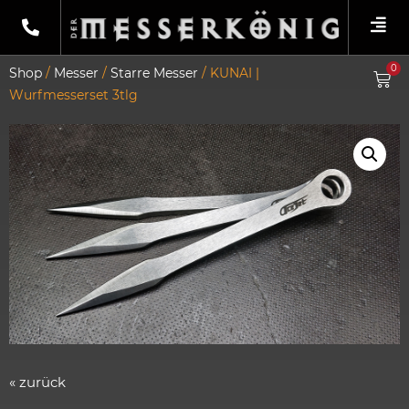
0
Shop
/
Messer
/
Starre Messer
/ KUNAI |
Wurfmesserset 3tlg
« zurück