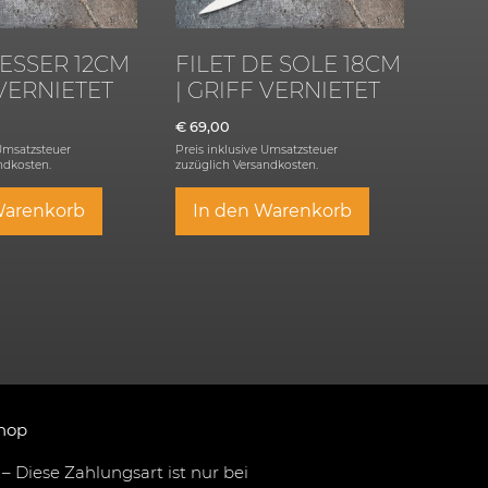
ESSER 12CM
FILET DE SOLE 18CM
 VERNIETET
| GRIFF VERNIETET
€
69,00
 Umsatzsteuer
Preis inklusive Umsatzsteuer
ndkosten.
zuzüglich
Versandkosten.
Warenkorb
In den Warenkorb
hop
– Diese Zahlungsart ist nur bei