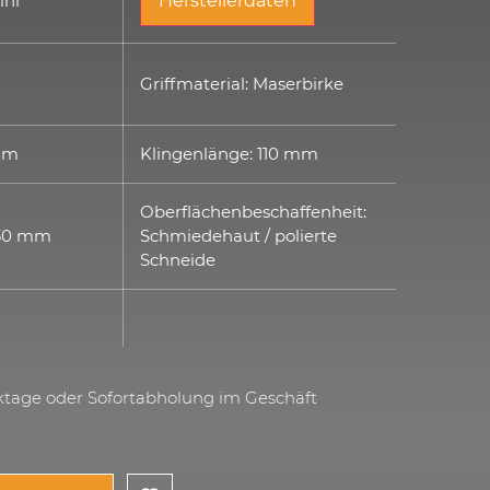
ini
Herstellerdaten
:
Griffmaterial: Maserbirke
 mm
Klingenlänge: 110 mm
Oberflächenbeschaffenheit:
230 mm
Schmiedehaut / polierte
Schneide
rktage oder Sofortabholung im Geschäft