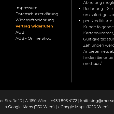
Abholung mögli
Impressum
Rechnung – Sie 
Datenschutzerklärung
um sofortige Ü
Widerrufsbelehrung
per Kreditkarte 
Vertrag widerrufen
Kunde folgende 
AGB
Kartennummer,
AGB - Online Shop
Gültigkeitsdat
Zahlungen werd
Anbieter nets a
finden Sie unte
methods/
r Straße 10 | A-1150 Wien |
+43 1 893 4172
|
knifeking@messe
» Google Maps (1150 Wien)
|
» Google Maps (1020 Wien)