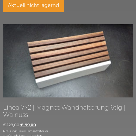
Aktuell nicht lagernd
Linea 7×2 | Magnet Wandhalterung 6tlg |
Walnuss
€
128,00
€
99,00
Preis inklusive Umsatzsteuer
zuzüglich
Versandkosten.