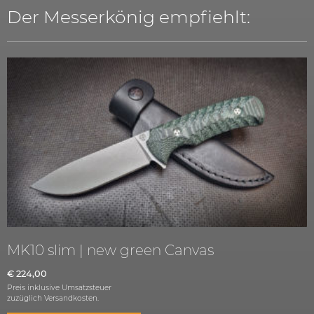
Der Messerkönig empfiehlt:
MK10 slim | new green Canvas
€
224,00
Preis inklusive Umsatzsteuer
zuzüglich
Versandkosten.