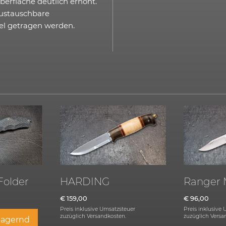
erfläche deutlich erhöht.
austauschbare
el getragen werden.
Folder
HARDING
Ranger M
€
159,00
€
96,00
Preis inklusive Umsatzsteuer
Preis inklusive
zuzüglich
Versandkosten.
zuzüglich
Versa
 lagernd