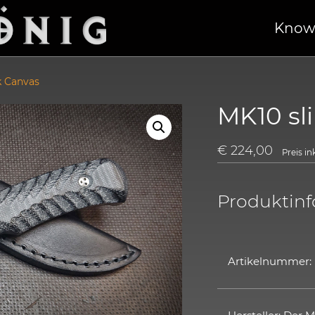
Know
k Canvas
MK10 sl
€
224,00
Preis i
Produktin
Artikelnummer: