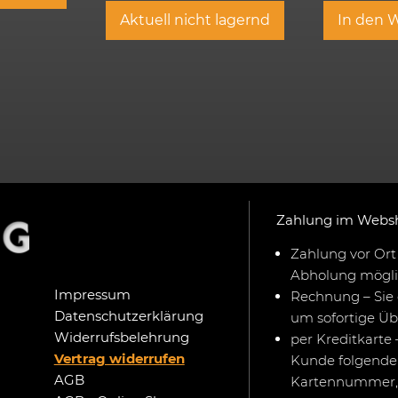
Aktuell nicht lagernd
In den 
Zahlung im Webs
Zahlung vor Ort 
Abholung mögli
Impressum
Rechnung – Sie 
Datenschutzerklärung
um sofortige Ü
Widerrufsbelehrung
per Kreditkarte 
Vertrag widerrufen
Kunde folgende 
AGB
Kartennummer,