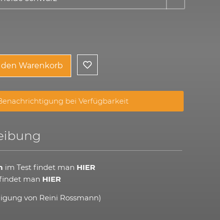
n den Warenkorb
enachrichtigung bei Verfügbarkeit
eibung
m
im Test findet man
HIER
 findet man
HIER
migung von
Reini Rossmann
)