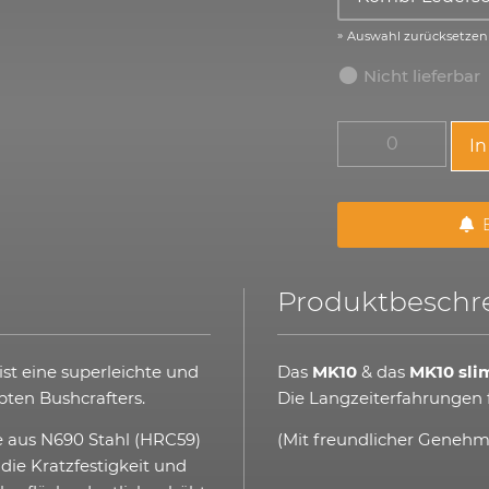
Auswahl zurücksetzen
Nicht lieferbar
I
B
Produktbeschr
st eine superleichte und
Das
MK10
& das
MK10 sli
bten Bushcrafters.
Die Langzeiterfahrungen
nge aus N690 Stahl (HRC59)
(Mit freundlicher Geneh
die Kratzfestigkeit und