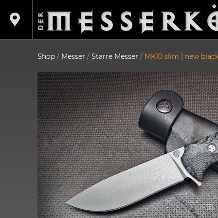
Shop
/
Messer
/
Starre Messer
/ MK10 slim | new blac