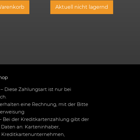
Warenkorb
Aktuell nicht lagernd
hop
– Diese Zahlungsart ist nur bei
ch.
erhalten eine Rechnung, mit der Bitte
berweisung
– Bei der Kreditkartenzahlung gibt der
Daten an: Karteninhaber,
 Kreditkartenunternehmen,