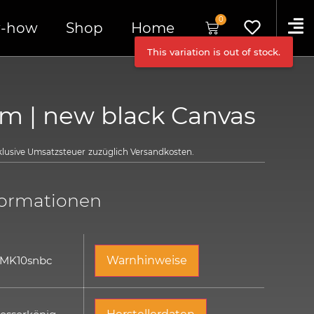
0
-how
Shop
Home
This variation is out of stock.
im | new black Canvas
nklusive Umsatzsteuer
zuzüglich
Versandkosten.
formationen
 MK10snbc
Warnhinweise