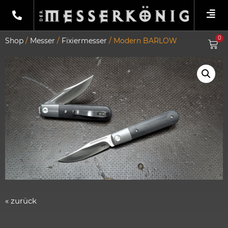
0
Shop
/
Messer
/
Fixiermesser
/ Modern BARLOW
« zurück