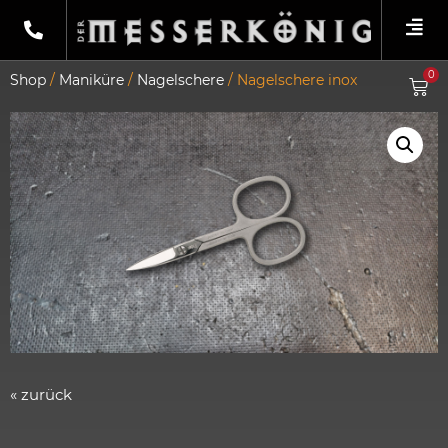
0
Shop
/
Maniküre
/
Nagelschere
/ Nagelschere inox
« zurück