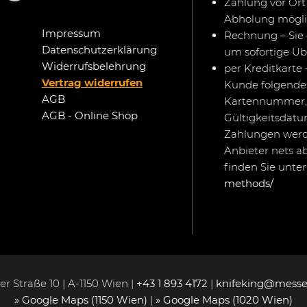
Zahlung vor Ort 
Abholung mögli
Impressum
Rechnung – Sie 
Datenschutzerklärung
um sofortige Ü
Widerrufsbelehrung
per Kreditkarte 
Vertrag widerrufen
Kunde folgende 
AGB
Kartennummer,
AGB - Online Shop
Gültigkeitsdat
Zahlungen werd
Anbieter nets a
finden Sie unte
methods/
r Straße 10 | A-1150 Wien |
+43 1 893 4172
|
knifeking@messe
» Google Maps (1150 Wien)
|
» Google Maps (1020 Wien)