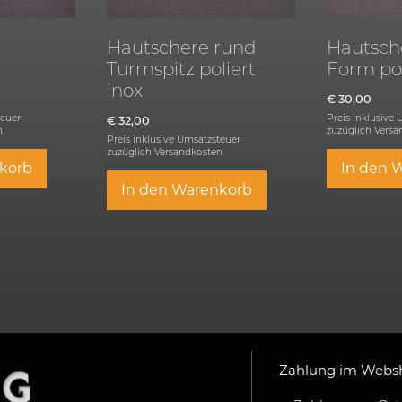
Hautschere rund
Hautsche
Turmspitz poliert
Form pol
inox
€
30,00
teuer
Preis inklusive
€
32,00
.
zuzüglich
Versa
Preis inklusive Umsatzsteuer
zuzüglich
Versandkosten.
korb
In den 
In den Warenkorb
Zahlung im Webs