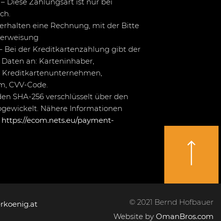
– Diese Zahlungsart ist nur bei
ch.
erhalten eine Rechnung, mit der Bitte
berweisung
– Bei der Kreditkartenzahlung gibt der
Daten an: Karteninhaber,
 Kreditkartenunternehmen,
um, CVV-Code.
en SHA-256 verschlüsselt über den
bgewickelt. Nähere Informationen
r
https://ecom.nets.eu/payment-
© 2021 Bernd Hofbauer
rkoenig.at
Website by
OmanBros.com