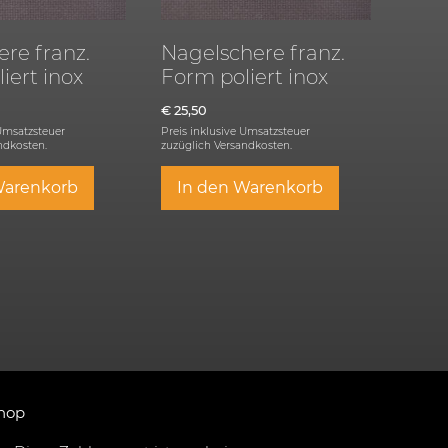
re franz.
Nagelschere franz.
iert inox
Form poliert inox
€
25,50
 Umsatzsteuer
Preis inklusive Umsatzsteuer
ndkosten.
zuzüglich
Versandkosten.
Warenkorb
In den Warenkorb
hop