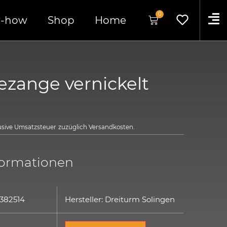
0
-how
Shop
Home
ezange vernickelt
lusive Umsatzsteuer
zuzüglich
Versandkosten.
formationen
 382514
Hersteller: Dreiturm Solingen
: