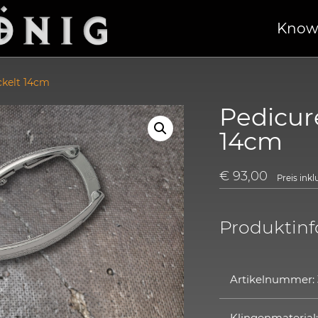
Know
ckelt 14cm
Pedicur
14cm
€
93,00
Preis ink
Produktin
Artikelnummer:
Klingenmaterial