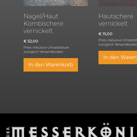
Nagel/Haut
Hautschere
Kombischere
vernickelt
vernickelt
€
15,00
Preis inklusive Umsatzs
€
52,00
zuzüglich
Versandkosten
Preis inklusive Umsatzsteuer
zuzüglich
Versandkosten.
In den Waren
In den Warenkorb