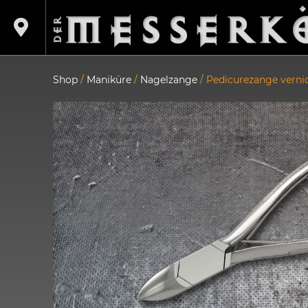
Shop
/
Maniküre
/
Nagelzange
/ Pedicurezange verni