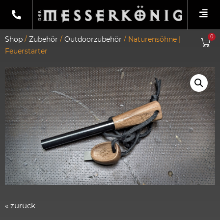
0
Shop
/
Zubehör
/
Outdoorzubehör
/ Naturensöhne |
Feuerstarter
« zurück