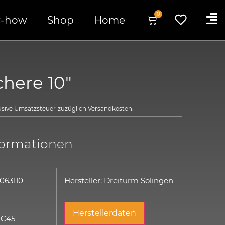
0
-how
Shop
Home
chere 10″
lusive Umsatzsteuer
zuzüglich
Versandkosten.
formationen
063110
Hersteller: Dreiturm Solingen
:
Herstellerdaten
 C45