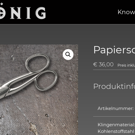
Know
Papiers
€
36,00
Preis ink
Produktin
Artikelnummer: 
Klingenmaterial
Kohlenstoffstahl