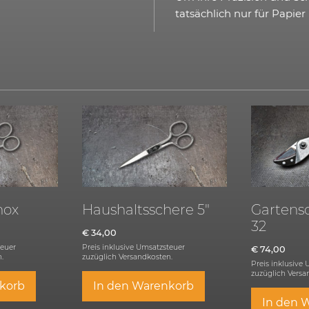
tatsächlich nur für Papie
nox
Haushaltsschere 5″
Gartens
32
€
34,00
teuer
Preis inklusive Umsatzsteuer
€
74,00
.
zuzüglich
Versandkosten.
Preis inklusive
zuzüglich
Versa
korb
In den Warenkorb
In den 