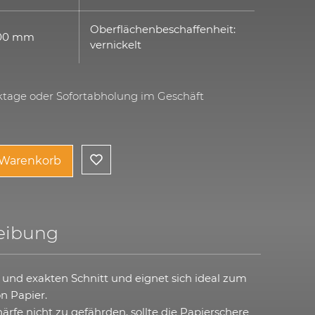
Oberflächenbeschaffenheit:
200 mm
vernickelt
rktage oder Sofortabholung im Geschäft
 Warenkorb
eibung
n und exakten Schnitt und eignet sich ideal zum
n Papier.
ärfe nicht zu gefährden, sollte die Papierschere