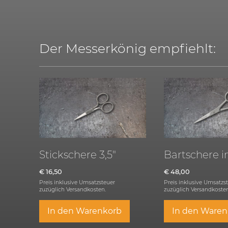
Der Messerkönig empfiehlt:
Stickschere 3,5″
Bartschere i
€
16,50
€
48,00
Preis inklusive Umsatzsteuer
Preis inklusive Umsatzs
zuzüglich
Versandkosten.
zuzüglich
Versandkosten
In den Warenkorb
In den Waren