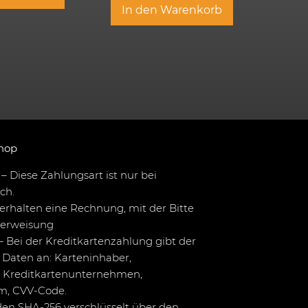
In den Warenkorb
hop
– Diese Zahlungsart ist nur bei
ch.
erhalten eine Rechnung, mit der Bitte
berweisung
– Bei der Kreditkartenzahlung gibt der
Daten an: Karteninhaber,
 Kreditkartenunternehmen,
um, CVV-Code.
en SHA-256 verschlüsselt über den