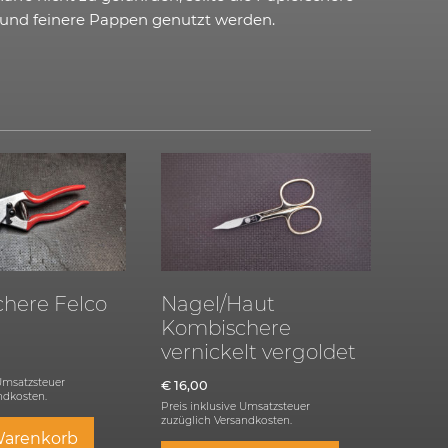
r und feinere Pappen genutzt werden.
chere Felco
Nagel/Haut
Kombischere
vernickelt vergoldet
 Umsatzsteuer
€
16,00
ndkosten.
Preis inklusive Umsatzsteuer
zuzüglich
Versandkosten.
Warenkorb