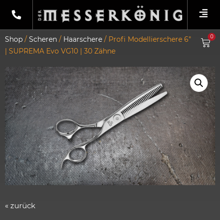
0
Shop
/
Scheren
/
Haarschere
/ Profi Modellierschere 6″
| SUPREMA Evo VG10 | 30 Zähne
« zurück