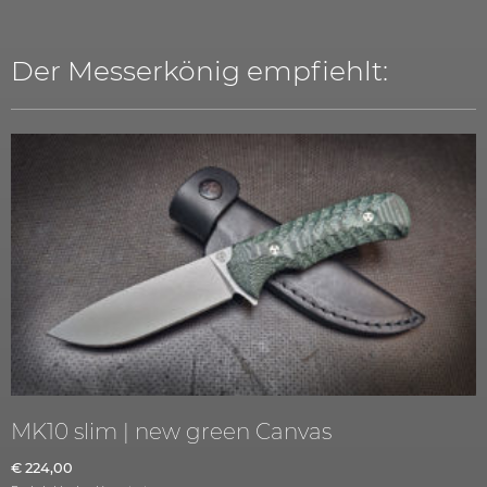
Der Messerkönig empfiehlt:
MK10 slim | new green Canvas
€
224,00