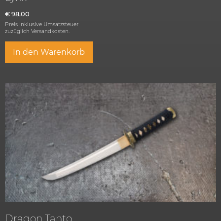
€
98,00
Preis inklusive Umsatzsteuer
zuzüglich
Versandkosten.
In den Warenkorb
Dragon Tanto