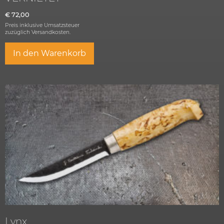
€
72,00
Preis inklusive Umsatzsteuer
zuzüglich
Versandkosten.
In den Warenkorb
Lynx