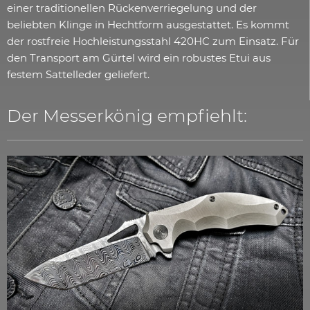
einer traditionellen Rückenverriegelung und der
beliebten Klinge in Hechtform ausgestattet. Es kommt
der rostfreie Hochleistungsstahl 420HC zum Einsatz. Für
den Transport am Gürtel wird ein robustes Etui aus
festem Sattelleder geliefert.
Der Messerkönig empfiehlt: