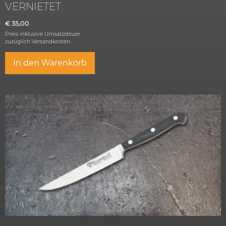
VERNIETET
€
35,00
Preis inklusive Umsatzsteuer
zuzüglich
Versandkosten.
In den Warenkorb