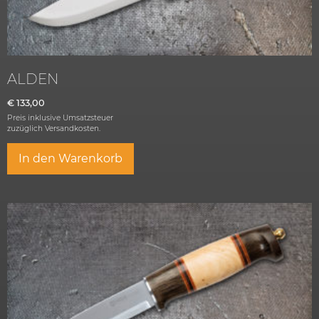
ALDEN
€
133,00
Preis inklusive Umsatzsteuer
zuzüglich
Versandkosten.
In den Warenkorb