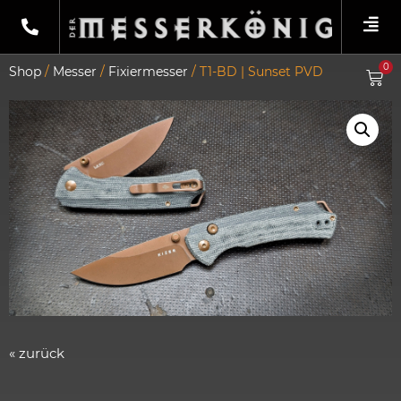
0
Shop
/
Messer
/
Fixiermesser
/ T1-BD | Sunset PVD
« zurück