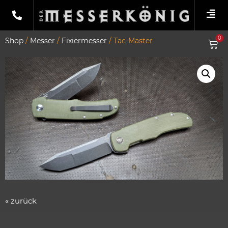
0
Shop
/
Messer
/
Fixiermesser
/ Tac-Master
« zurück