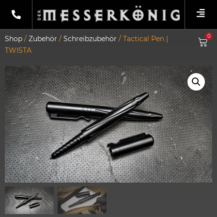
0
Shop
/
Zubehör
/
Schreibzubehör
/ Tactical Pen |
TWISTA