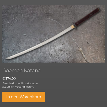
Goemon Katana
€
374,00
Preis inklusive Umsatzsteuer
zuzüglich
Versandkosten.
In den Warenkorb