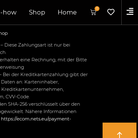
0
-how
Shop
Home
hop
– Diese Zahlungsart ist nur bei
ch.
erhalten eine Rechnung, mit der Bitte
berweisung
– Bei der Kreditkartenzahlung gibt der
Daten an: Karteninhaber,
 Kreditkartenunternehmen,
um, CVV-Code.
en SHA-256 verschlüsselt über den
bgewickelt. Nähere Informationen
r
https://ecom.nets.eu/payment-