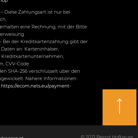
hop
– Diese Zahlungsart ist nur bei
ch.
erhalten eine Rechnung, mit der Bitte
berweisung
– Bei der Kreditkartenzahlung gibt der
Daten an: Karteninhaber,
 Kreditkartenunternehmen,
um, CVV-Code.
en SHA-256 verschlüsselt über den
bgewickelt. Nähere Informationen
r
https://ecom.nets.eu/payment-
© 2021 Bernd Hofbauer