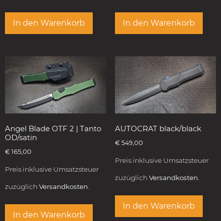
In den Warenkorb
In den Warenkorb
Angel Blade OTF 2 | Tanto
AUTOCRAT black/black
OD/satin
€
549,00
€
165,00
Preis inklusive Umsatzsteuer
Preis inklusive Umsatzsteuer
zuzüglich
Versandkosten.
zuzüglich
Versandkosten.
In den Warenkorb
In den Warenkorb