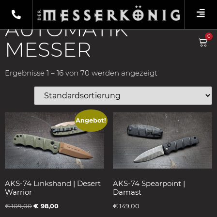
Shop
/
Messer
/ Automatik Messer
AUTOMATIK
0
MESSER
Ergebnisse 1 – 16 von 70 werden angezeigt
Angebot!
AKS-74 Linkshand | Desert
AKS-74 Spearpoint |
Warrior
Damast
€
109,00
€
98,00
€
149,00