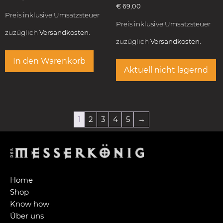
€
69,00
Preis inklusive Umsatzsteuer
Preis inklusive Umsatzsteuer
zuzüglich
Versandkosten.
zuzüglich
Versandkosten.
In den Warenkorb
Aktuell nicht lagernd
1
2
3
4
5
→
Home
Shop
Know how
Über uns