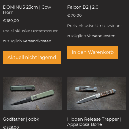
DOMINUS 23cm | Cow
Falcon D2 | 2.0
Horn
€
70,00
€
180,00
Preis inklusive Umsatzsteuer
Preis inklusive Umsatzsteuer
zuzüglich
Versandkosten.
zuzüglich
Versandkosten.
In den Warenkorb
Aktuell nicht lagernd
Godfather | odbk
Hidden Release Trapper |
Appaloosa Bone
€
328,00