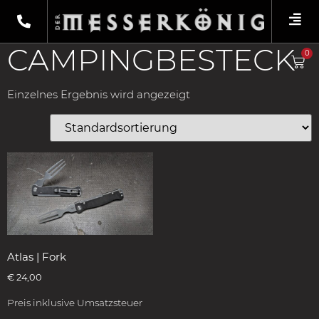
Shop
/
Produkte verschlagwortet mit
„Campingbesteck“
/ Outdoorzubehör
CAMPINGBESTECK
0
Einzelnes Ergebnis wird angezeigt
Atlas | Fork
€
24,00
Preis inklusive Umsatzsteuer