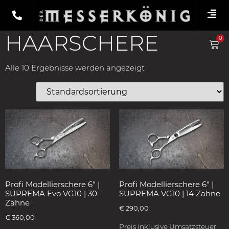
Shop
/
Produkte verschlagwortet mit
„Haarschere“
/ Haarschere
HAARSCHERE
0
Alle 10 Ergebnisse werden angezeigt
Profi Modellierschere 6″ |
Profi Modellierschere 6″ |
SUPREMA Evo VG10 | 30
SUPREMA VG10 | 14 Zähne
Zähne
€
290,00
€
360,00
Preis inklusive Umsatzsteuer