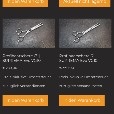
In den Warenkorb
Aktuell nicht lagernd
Profihaarschere 6″ |
Profihaarschere 6″ |
SUPREMA Evo VG10
SUPREMA Evo VG10
€
280,00
€
360,00
Preis inklusive Umsatzsteuer
Preis inklusive Umsatzsteuer
zuzüglich
Versandkosten.
zuzüglich
Versandkosten.
In den Warenkorb
In den Warenkorb