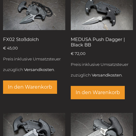
FX02 Stoßdolch
MEDUSA Push Dagger |
Black BB
€
45,00
€
72,00
Preis inklusive Umsatzsteuer
Preis inklusive Umsatzsteuer
zuzüglich
Versandkosten.
zuzüglich
Versandkosten.
In den Warenkorb
In den Warenkorb