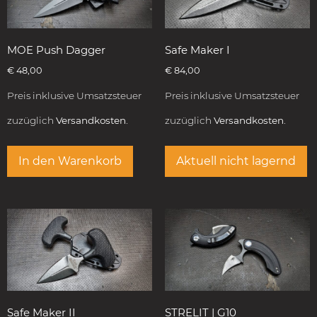
MOE Push Dagger
Safe Maker I
€
48,00
€
84,00
Preis inklusive Umsatzsteuer
Preis inklusive Umsatzsteuer
zuzüglich
Versandkosten.
zuzüglich
Versandkosten.
In den Warenkorb
Aktuell nicht lagernd
Safe Maker II
STRELIT | G10