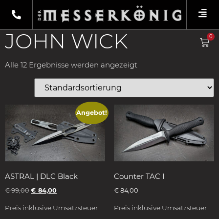
Shop
/
Produkte verschlagwortet mit „John
Wick“
/ Starre Messer
JOHN WICK
0
Alle 12 Ergebnisse werden angezeigt
Angebot!
ASTRAL | DLC Black
Counter TAC I
€
99,00
€
84,00
€
84,00
Preis inklusive Umsatzsteuer
Preis inklusive Umsatzsteuer